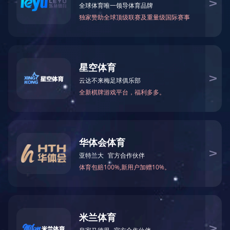
除磷剂固体
服务电话：
15092351666
华体会官方网页版