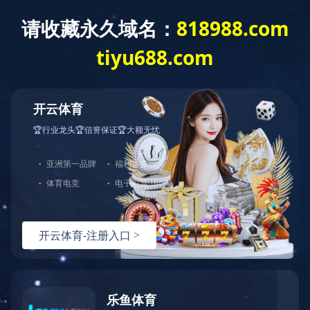
24小时咨询热线：
15092351666
产品中心
首页
/
产品
/
除磷剂固体
分类