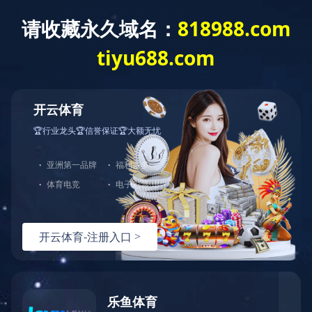
24小时咨询热线：
15092351666
产品中心
首页
/
产品
/
食品级聚合氯化铝
分类